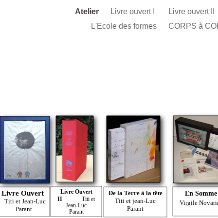
Atelier
Livre ouvert I
Livre ouvert II
L'Ecole des formes
CORPS à COR
Livre Ouvert
Livre Ouvert
De la Terre à la tête
En Somme
II
Titi et
Titi et jean-Luc
Titi et Jean-Luc
Virgile Novari
Jean-Luc
Parant
Parant
Parant